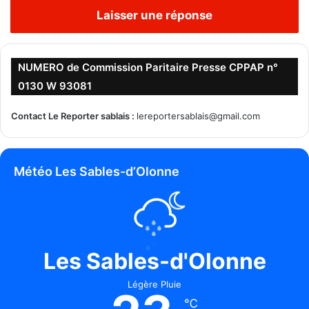
Laisser une réponse
NUMERO de Commission Paritaire Presse CPPAP n°
0130 W 93081
Contact Le Reporter sablais :
lereportersablais@gmail.com
Météo Les Sables-d’Olonne
Les Sables-d'Olonne
Légère Pluie
℃