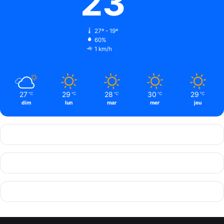
23
27º - 19º
60%
1 km/h
27
29
28
30
29
℃
℃
℃
℃
℃
dim
lun
mar
mer
jeu