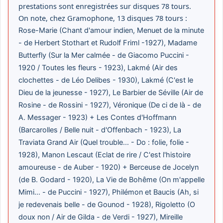
prestations sont enregistrées sur disques 78 tours.
On note, chez Gramophone, 13 disques 78 tours :
Rose-Marie (Chant d'amour indien, Menuet de la minute
- de Herbert Stothart et Rudolf Friml -1927), Madame
Butterfly (Sur la Mer calmée - de Giacomo Puccini -
1920 / Toutes les fleurs - 1923), Lakmé (Air des
clochettes - de Léo Delibes - 1930), Lakmé (C'est le
Dieu de la jeunesse - 1927), Le Barbier de Séville (Air de
Rosine - de Rossini - 1927), Véronique (De ci de là - de
A. Messager - 1923) + Les Contes d'Hoffmann
(Barcarolles / Belle nuit - d'Offenbach - 1923), La
Traviata Grand Air (Quel trouble... - Do : folie, folie -
1928), Manon Lescaut (Eclat de rire / C'est l'histoire
amoureuse - de Auber - 1920) + Berceuse de Jocelyn
(de B. Godard - 1920), La Vie de Bohême (On m'appelle
Mimi... - de Puccini - 1927), Philémon et Baucis (Ah, si
je redevenais belle - de Gounod - 1928), Rigoletto (O
doux non / Air de Gilda - de Verdi - 1927), Mireille