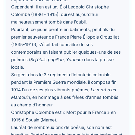
Cependant, il en est un, Éloi Léopold Christophe
Colombe (1886 - 1915), qui est aujourd'hui
malheureusement tombé dans l'oubli.
Pourtant, ce jeune peintre en bâtiments, petit fils du
premier sauveteur de France Pierre Éliopole Crouzillat
(1835-1910), s'était fait connaître de ses
contemporains en faisant publier quelques-uns de ses
poèmes (
Si j'étais papillon
,
Yvonne
) dans la presse
locale.
Sergent dans le 3e régiment d'Infanterie coloniale
pendant la Première Guerre mondiale, il composa fin
1914 l'un de ses plus vibrants poèmes,
La mort d'un
Marsouin
, en hommage à ses frères d'armes tombés
au champ d'honneur.
Christophe Colombe est « Mort pour la France » en
1915 à Souain (Marne).
Lauréat de nombreux prix de poésie, son nom est
inscrit au Panthéon dans la longue liste des écrivains et