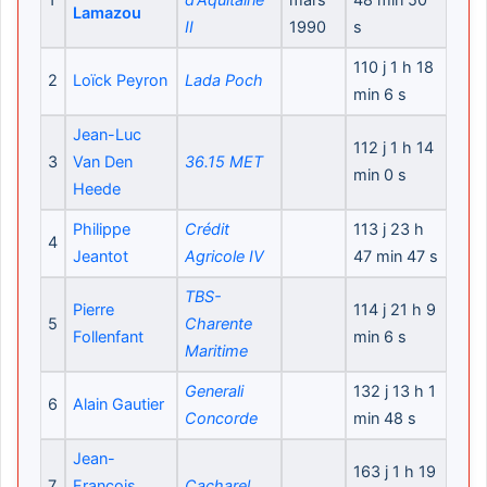
1
d'Aquitaine
mars
48 min 50
Lamazou
II
1990
s
110 j 1 h 18
2
Loïck Peyron
Lada Poch
min 6 s
Jean-Luc
112 j 1 h 14
3
Van Den
36.15 MET
min 0 s
Heede
Philippe
Crédit
113 j 23 h
4
Jeantot
Agricole IV
47 min 47 s
TBS-
Pierre
114 j 21 h 9
5
Charente
Follenfant
min 6 s
Maritime
Generali
132 j 13 h 1
6
Alain Gautier
Concorde
min 48 s
Jean-
163 j 1 h 19
7
François
Cacharel