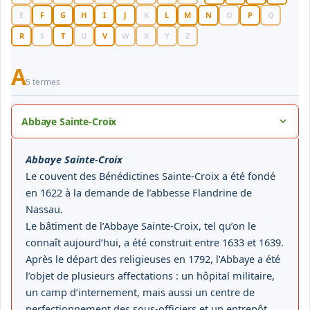
E
F
G
H
I
J
K
L
M
N
O
P
Q
R
S
T
U
V
W
X
Y
Z
A
5 termes
Abbaye Sainte-Croix
Abbaye Sainte-Croix
Le couvent des Bénédictines Sainte-Croix a été fondé
en 1622 à la demande de l’abbesse Flandrine de
Nassau.
Le bâtiment de l’Abbaye Sainte-Croix, tel qu’on le
connaît aujourd’hui, a été construit entre 1633 et 1639.
Après le départ des religieuses en 1792, l’Abbaye a été
l’objet de plusieurs affectations : un hôpital militaire,
un camp d’internement, mais aussi un centre de
perfectionnement des sous-officiers et un entrepôt.