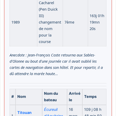
Cacharel
(Pen Duick
III)
163j 01h
1989
changement
7ème
19mn
de nom
20s
pour la
course
Anecdote : Jean-François Coste retourna aux Sables-
d'Olonne au bout d'une journée car il avait oublié les
cartes de navigation dans son hôtel. Et pour repartir, il a
dû attendre la marée haute...
Nom du
Arrivé
#
Nom
Temps
bateau
le
Écureuil
16
109 j 08 h
Titouan