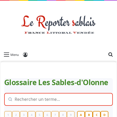
Menu
Glossaire Les Sables-d'Olonne
1
2
3
4
5
6
7
8
9
A
B
C
D