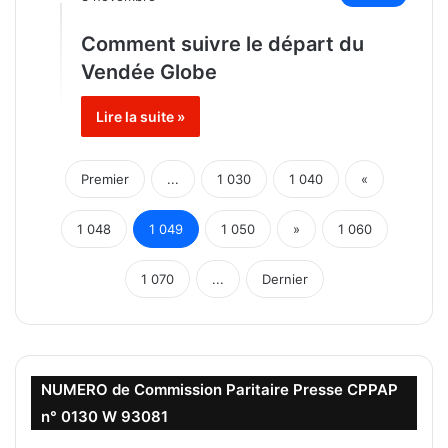
Comment suivre le départ du
Vendée Globe
Lire la suite »
Premier
...
1 030
1 040
«
1 048
1 049
1 050
»
1 060
1 070
...
Dernier
NUMERO de Commission Paritaire Presse CPPAP
n° 0130 W 93081