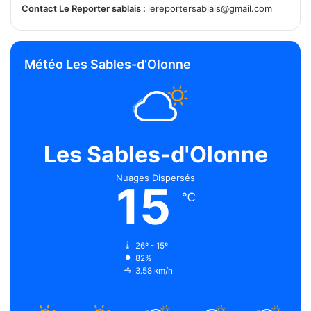
Contact Le Reporter sablais :
lereportersablais@gmail.com
Météo Les Sables-d’Olonne
Les Sables-d'Olonne
Nuages Dispersés
15
℃
26º - 15º
82%
3.58 km/h