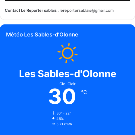
Contact Le Reporter sablais :
lereportersablais@gmail.com
Météo Les Sables-d’Olonne
Les Sables-d'Olonne
Ciel Clair
30
℃
30º - 22º
46%
5.71 km/h