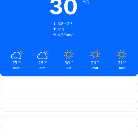
30
℃
30º - 21º
41%
4.72 km/h
28
28
30
29
31
℃
℃
℃
℃
℃
sam
dim
lun
mar
mer