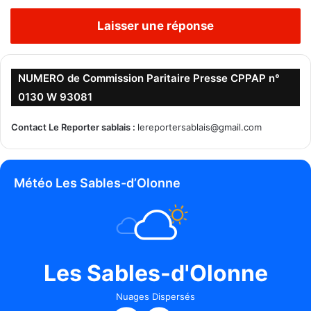
Laisser une réponse
NUMERO de Commission Paritaire Presse CPPAP n°
0130 W 93081
Contact Le Reporter sablais :
lereportersablais@gmail.com
Météo Les Sables-d’Olonne
Les Sables-d'Olonne
Nuages Dispersés